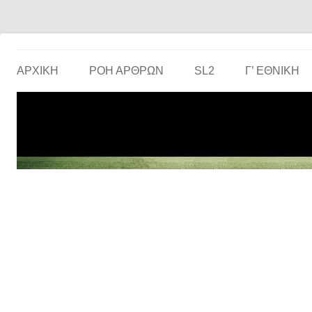
Το ερασιτεχνικό ποδόσφαιρο στην… οθόνη σου!
the match
ΑΡΧΙΚΗ
ΡΟΗ ΑΡΘΡΩΝ
SL2
Γ’ ΕΘΝΙΚΉ