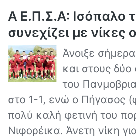
A Ε.Π.Σ.Α: Ισόπαλο 
συνεχίζει με νίκες 
Άνοιξε σήμερα
και στους δύο 
του Πανμοβρια
στο 1-1, ενώ ο Πήγασος 
πολύ καλή φετινή του πορ
Νιφορέικα. Άνετη νίκη γι